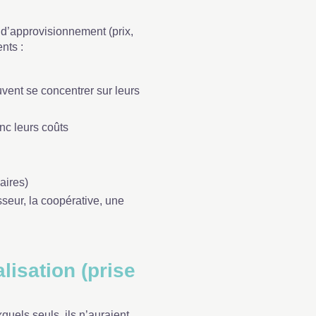
 d’approvisionnement (prix,
nts :
uvent se concentrer sur leurs
nc leurs coûts
aires)
isseur, la coopérative, une
isation (prise
uels seuls, ils n’auraient